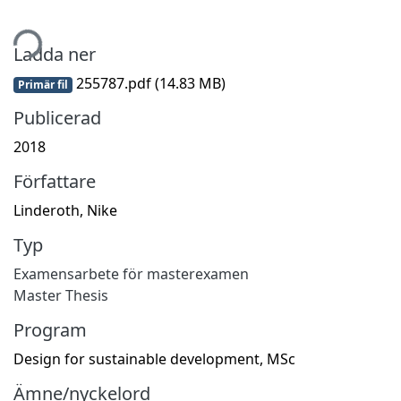
tar...
Ladda ner
255787.pdf
(14.83 MB)
Primär fil
Publicerad
2018
Författare
Linderoth, Nike
Typ
Examensarbete för masterexamen
Master Thesis
Program
Design for sustainable development, MSc
Ämne/nyckelord