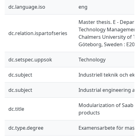
dc.language.iso
eng
Master thesis. E - Depart
Technology Management 
dc.relation.ispartofseries
Chalmers University of T
Göteborg, Sweden : E201
dc.setspec.uppsok
Technology
dc.subject
Industriell teknik och ek
dc.subject
Industrial engineering a
Modularization of Saab 
dc.title
products
dc.type.degree
Examensarbete för mast