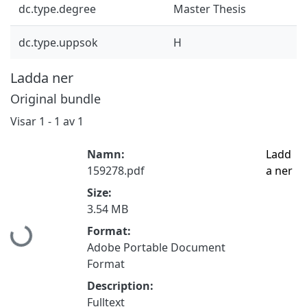
dc.type.degree
Master Thesis
dc.type.uppsok
H
Ladda ner
Original bundle
Visar
1 - 1 av 1
Namn:
Ladd
159278.pdf
a ner
Size:
3.54 MB
Hämtar...
Format:
Adobe Portable Document
Format
Description:
Fulltext