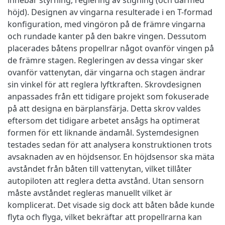
höjd). Designen av vingarna resulterade i en T-formad
konfiguration, med vingöron på de främre vingarna
och rundade kanter på den bakre vingen. Dessutom
placerades båtens propellrar något ovanför vingen på
de främre stagen. Regleringen av dessa vingar sker
ovanför vattenytan, där vingarna och stagen ändrar
sin vinkel för att reglera lyftkraften. Skrovdesignen
anpassades från ett tidigare projekt som fokuserade
på att designa en bärplansfärja. Detta skrov valdes
eftersom det tidigare arbetet ansågs ha optimerat
formen för ett liknande ändamål. Systemdesignen
testades sedan för att analysera konstruktionen trots
avsaknaden av en höjdsensor. En höjdsensor ska mäta
avståndet från båten till vattenytan, vilket tillåter
autopiloten att reglera detta avstånd. Utan sensorn
måste avståndet regleras manuellt vilket är
komplicerat. Det visade sig dock att båten både kunde
flyta och flyga, vilket bekräftar att propellrarna kan