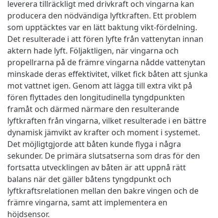
leverera tillräckligt med drivkraft och vingarna kan
producera den nödvändiga lyftkraften. Ett problem
som upptäcktes var en lätt baktung vikt-fördelning.
Det resulterade i att fören lyfte från vattenytan innan
aktern hade lyft. Följaktligen, när vingarna och
propellrarna på de främre vingarna nådde vattenytan
minskade deras effektivitet, vilket fick båten att sjunka
mot vattnet igen. Genom att lägga till extra vikt på
fören flyttades den longitudinella tyngdpunkten
framåt och därmed närmare den resulterande
lyftkraften från vingarna, vilket resulterade i en bättre
dynamisk jämvikt av krafter och moment i systemet.
Det möjligtgjorde att båten kunde flyga i några
sekunder. De primära slutsatserna som dras för den
fortsatta utvecklingen av båten är att uppnå rätt
balans när det gäller båtens tyngdpunkt och
lyftkraftsrelationen mellan den bakre vingen och de
främre vingarna, samt att implementera en
höjdsensor.