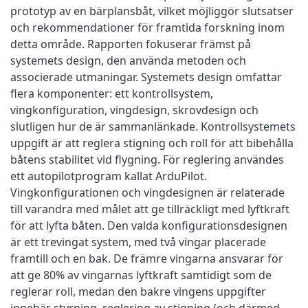
prototyp av en bärplansbåt, vilket möjliggör slutsatser
och rekommendationer för framtida forskning inom
detta område. Rapporten fokuserar främst på
systemets design, den använda metoden och
associerade utmaningar. Systemets design omfattar
flera komponenter: ett kontrollsystem,
vingkonfiguration, vingdesign, skrovdesign och
slutligen hur de är sammanlänkade. Kontrollsystemets
uppgift är att reglera stigning och roll för att bibehålla
båtens stabilitet vid flygning. För reglering användes
ett autopilotprogram kallat ArduPilot.
Vingkonfigurationen och vingdesignen är relaterade
till varandra med målet att ge tillräckligt med lyftkraft
för att lyfta båten. Den valda konfigurationsdesignen
är ett trevingat system, med två vingar placerade
framtill och en bak. De främre vingarna ansvarar för
att ge 80% av vingarnas lyftkraft samtidigt som de
reglerar roll, medan den bakre vingens uppgifter
innebär styrning, reglering av stigning (och därmed