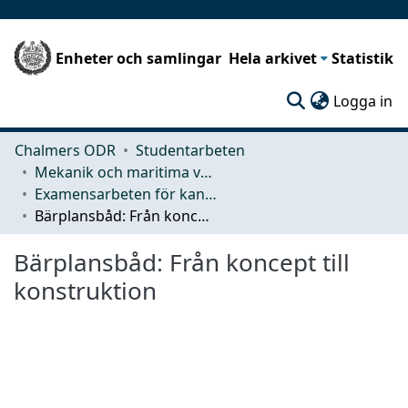
Enheter och samlingar
Hela arkivet
Statistik
(c
Logga in
Chalmers ODR
Studentarbeten
Mekanik och maritima vetenskaper (M2)
Examensarbeten för kandidatexamen
Bärplansbåd: Från koncept till konstruktion
Bärplansbåd: Från koncept till
konstruktion