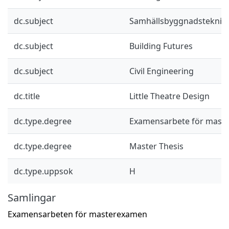
dc.subject
Samhällsbyggnadsteknik
dc.subject
Building Futures
dc.subject
Civil Engineering
dc.title
Little Theatre Design
dc.type.degree
Examensarbete för mast
dc.type.degree
Master Thesis
dc.type.uppsok
H
Samlingar
Examensarbeten för masterexamen