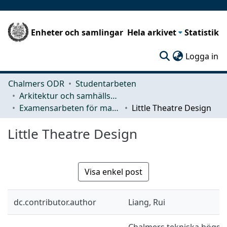
Enheter och samlingar
Hela arkivet
Statistik
(c
Logga in
Chalmers ODR
Studentarbeten
Arkitektur och samhällsbyggnadsteknik (ACE)
Examensarbeten för masterexamen
Little Theatre Design
Little Theatre Design
Visa enkel post
dc.contributor.author
Liang, Rui
Chalmers tekniska högskol