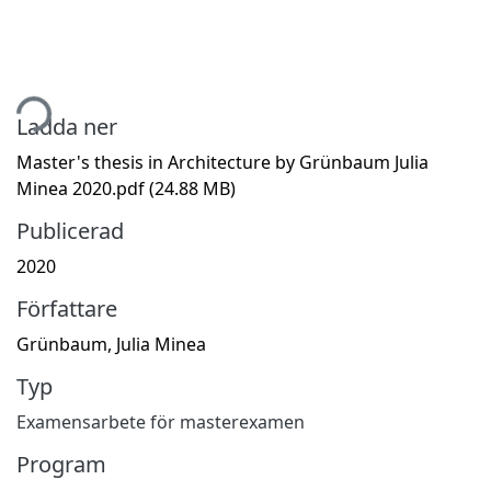
tar...
Ladda ner
Master's thesis in Architecture by Grünbaum Julia
Minea 2020.pdf
(24.88 MB)
Publicerad
2020
Författare
Grünbaum, Julia Minea
Typ
Examensarbete för masterexamen
Program