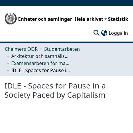
Enheter och samlingar
Hela arkivet
Statistik
(c
Logga in
Chalmers ODR
Studentarbeten
Arkitektur och samhällsbyggnadsteknik (ACE)
Examensarbeten för masterexamen
IDLE - Spaces for Pause in a Society Paced by Capitalism
IDLE - Spaces for Pause in a
Society Paced by Capitalism