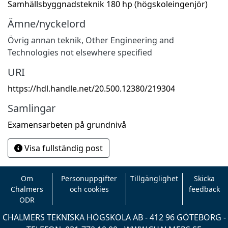
Samhällsbyggnadsteknik 180 hp (högskoleingenjör)
Ämne/nyckelord
Övrig annan teknik
,
Other Engineering and
Technologies not elsewhere specified
URI
https://hdl.handle.net/20.500.12380/219304
Samlingar
Examensarbeten på grundnivå
Visa fullständig post
Om
Personuppgifter
Tillgänglighet
Skicka
Chalmers
och cookies
feedback
ODR
CHALMERS TEKNISKA HÖGSKOLA AB - 412 96 GÖTEBORG -