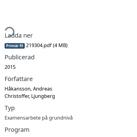
tar...
Ladda ner
219304.pdf
(4 MB)
Primär fil
Publicerad
2015
Författare
Håkansson, Andreas
Christoffer, Ljungberg
Typ
Examensarbete på grundnivå
Program