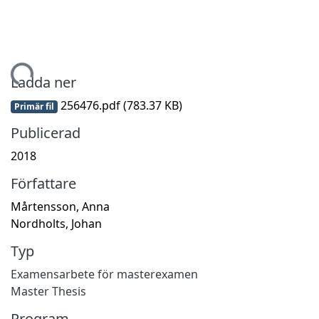
Hämtar...
Ladda ner
256476.pdf
(783.37 KB)
Primär fil
Publicerad
2018
Författare
Mårtensson, Anna
Nordholts, Johan
Typ
Examensarbete för masterexamen
Master Thesis
Program