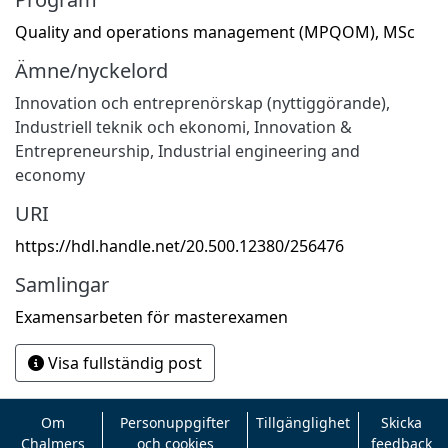
Quality and operations management (MPQOM), MSc
Ämne/nyckelord
Innovation och entreprenörskap (nyttiggörande)
,
Industriell teknik och ekonomi
,
Innovation &
Entrepreneurship
,
Industrial engineering and
economy
URI
https://hdl.handle.net/20.500.12380/256476
Samlingar
Examensarbeten för masterexamen
Visa fullständig post
Om
Personuppgifter
Tillgänglighet
Skicka
Chalmers
och cookies
feedback