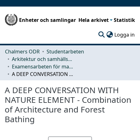
Enheter och samlingar
Hela arkivet
Statistik
(c
Logga in
Chalmers ODR
Studentarbeten
Arkitektur och samhällsbyggnadsteknik (ACE)
Examensarbeten för masterexamen
A DEEP CONVERSATION WITH NATURE ELEMENT - Combination of Architecture and Forest Bathing
A DEEP CONVERSATION WITH
NATURE ELEMENT - Combination
of Architecture and Forest
Bathing