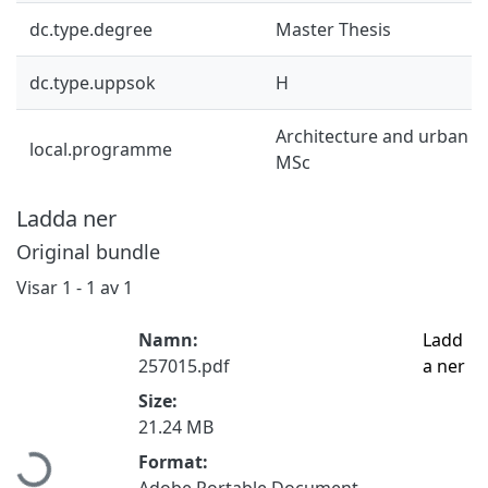
dc.type.degree
Master Thesis
dc.type.uppsok
H
Architecture and urban d
local.programme
MSc
Ladda ner
Original bundle
Visar
1 - 1 av 1
Namn:
Ladd
257015.pdf
a ner
Size:
Hämtar...
21.24 MB
Format:
Adobe Portable Document