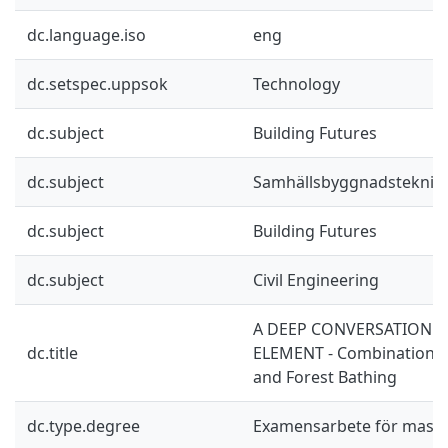
dc.language.iso
eng
dc.setspec.uppsok
Technology
dc.subject
Building Futures
dc.subject
Samhällsbyggnadsteknik
dc.subject
Building Futures
dc.subject
Civil Engineering
A DEEP CONVERSATION 
dc.title
ELEMENT - Combination of
and Forest Bathing
dc.type.degree
Examensarbete för mast