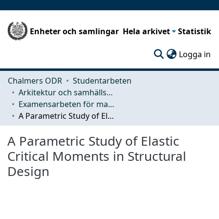
Enheter och samlingar
Hela arkivet
Statistik
(c
Logga in
Chalmers ODR
Studentarbeten
Arkitektur och samhällsbyggnadsteknik (ACE)
Examensarbeten för masterexamen
A Parametric Study of Elastic Critical Moments in Structural Design
A Parametric Study of Elastic
Critical Moments in Structural
Design