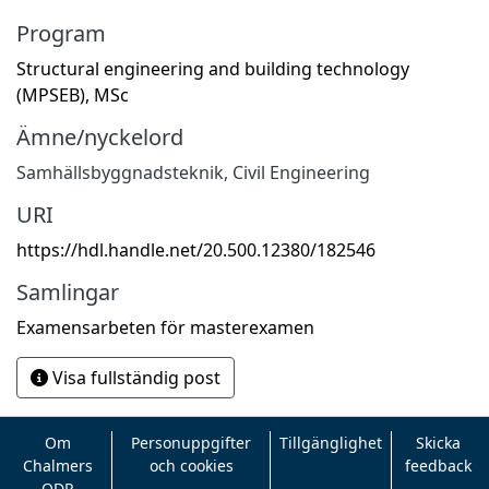
Program
Structural engineering and building technology
(MPSEB), MSc
Ämne/nyckelord
Samhällsbyggnadsteknik
,
Civil Engineering
URI
https://hdl.handle.net/20.500.12380/182546
Samlingar
Examensarbeten för masterexamen
Visa fullständig post
Om
Personuppgifter
Tillgänglighet
Skicka
Chalmers
och cookies
feedback
ODR