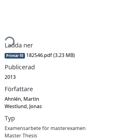
tar...
Ladda ner
182546.pdf
(3.23 MB)
Primär fil
Publicerad
2013
Författare
Ahnlén, Martin
Westlund, Jonas
Typ
Examensarbete för masterexamen
Master Thesis