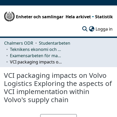
Enheter och samlingar
Hela arkivet
Statistik
(c
Logga in
Chalmers ODR
Studentarbeten
Teknikens ekonomi och organisation
Examensarbeten för masterexamen
VCI packaging impacts on Volvo Logistics Exploring the aspects of VCI implementation within Volvo's supply chain
VCI packaging impacts on Volvo
Logistics Exploring the aspects of
VCI implementation within
Volvo's supply chain