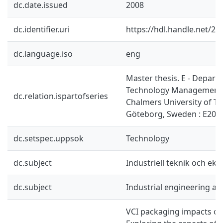
dc.date.issued
2008
dc.identifier.uri
https://hdl.handle.net/2
dc.language.iso
eng
Master thesis. E - Depart
Technology Management 
dc.relation.ispartofseries
Chalmers University of T
Göteborg, Sweden : E200
dc.setspec.uppsok
Technology
dc.subject
Industriell teknik och ek
dc.subject
Industrial engineering a
VCI packaging impacts on 