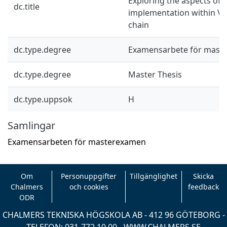
Exploring the aspects of 
dc.title
implementation within Vo
chain
dc.type.degree
Examensarbete för mast
dc.type.degree
Master Thesis
dc.type.uppsok
H
Samlingar
Examensarbeten för masterexamen
Om
Personuppgifter
Tillgänglighet
Skicka
Chalmers
och cookies
feedback
ODR
CHALMERS TEKNISKA HÖGSKOLA AB - 412 96 GÖTEBORG -