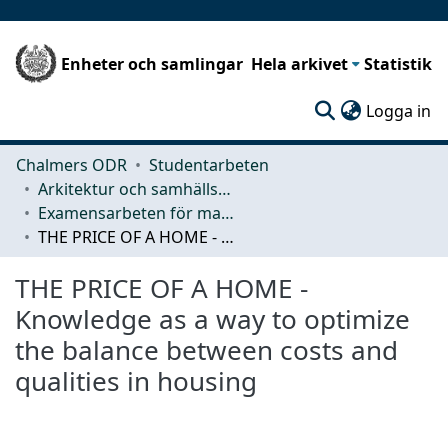
Enheter och samlingar
Hela arkivet
Statistik
(c
Logga in
Chalmers ODR
Studentarbeten
Arkitektur och samhällsbyggnadsteknik (ACE)
Examensarbeten för masterexamen
THE PRICE OF A HOME - Knowledge as a way to optimize the balance between costs and qualities in housing
THE PRICE OF A HOME -
Knowledge as a way to optimize
the balance between costs and
qualities in housing