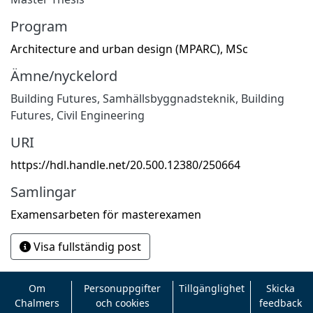
Program
Architecture and urban design (MPARC), MSc
Ämne/nyckelord
Building Futures
,
Samhällsbyggnadsteknik
,
Building
Futures
,
Civil Engineering
URI
https://hdl.handle.net/20.500.12380/250664
Samlingar
Examensarbeten för masterexamen
Visa fullständig post
Om
Personuppgifter
Tillgänglighet
Skicka
Chalmers
och cookies
feedback