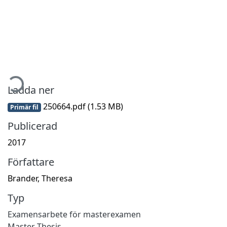
mtar...
Ladda ner
250664.pdf
(1.53 MB)
Primär fil
Publicerad
2017
Författare
Brander, Theresa
Typ
Examensarbete för masterexamen
Master Thesis