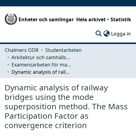
Enheter och samlingar
Hela arkivet
Statistik
(c
Logga in
Chalmers ODR
Studentarbeten
Arkitektur och samhällsbyggnadsteknik (ACE)
Examensarbeten för masterexamen
Dynamic analysis of railway bridges using the mode superposition method. The Mass Participation Factor as convergence criterion
Dynamic analysis of railway
bridges using the mode
superposition method. The Mass
Participation Factor as
convergence criterion