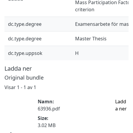
Mass Participation Facto
criterion
dc.type.degree
Examensarbete för mast
dc.type.degree
Master Thesis
dc.type.uppsok
H
Ladda ner
Original bundle
Visar
1 - 1 av 1
Namn:
Ladd
63936.pdf
a ner
Size:
3.02 MB
Hämtar...