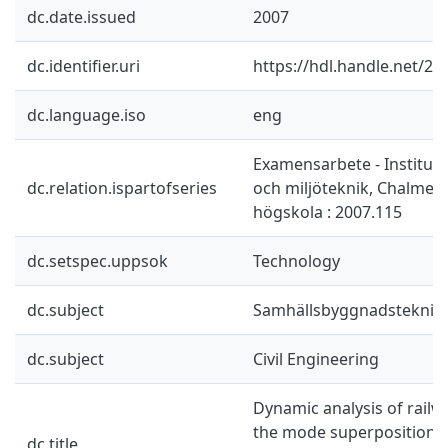
dc.date.issued
2007
dc.identifier.uri
https://hdl.handle.net/2
dc.language.iso
eng
Examensarbete - Instituti
dc.relation.ispartofseries
och miljöteknik, Chalmers
högskola : 2007.115
dc.setspec.uppsok
Technology
dc.subject
Samhällsbyggnadsteknik
dc.subject
Civil Engineering
Dynamic analysis of railw
the mode superposition 
dc.title