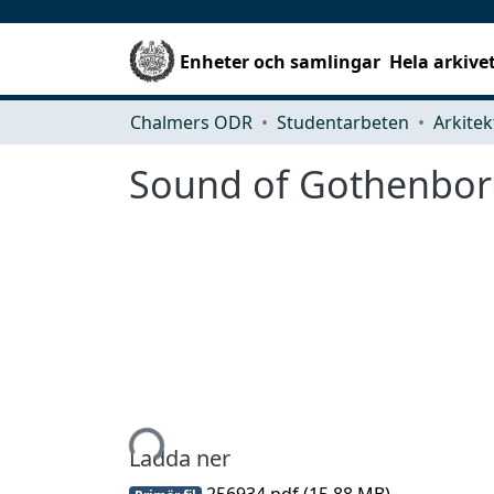
Enheter och samlingar
Hela arkive
Chalmers ODR
Studentarbeten
Sound of Gothenbo
Hämtar...
Ladda ner
256934.pdf
(15.88 MB)