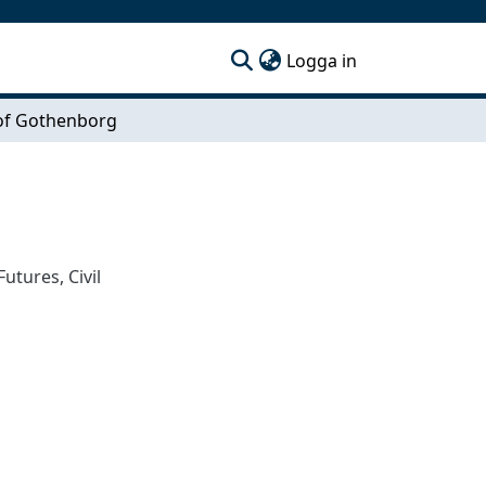
(current)
Logga in
of Gothenborg
 Futures
,
Civil