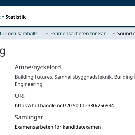
t
Statistik
Arkitektur och samhällsbyggnadsteknik (ACE)
Examensarbeten för kandidatexamen
Sound 
rg
Ämne/nyckelord
Building Futures
,
Samhällsbyggnadsteknik
,
Building
Engineering
URI
https://hdl.handle.net/20.500.12380/256934
Samlingar
Examensarbeten för kandidatexamen