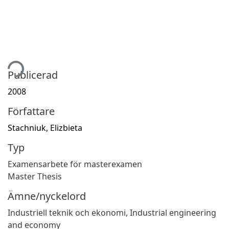
tar...
Publicerad
2008
Författare
Stachniuk, Elizbieta
Typ
Examensarbete för masterexamen
Master Thesis
Ämne/nyckelord
Industriell teknik och ekonomi
,
Industrial engineering
and economy