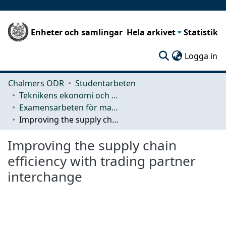
Enheter och samlingar
Hela arkivet
Statistik
(c
Logga in
Chalmers ODR
Studentarbeten
Teknikens ekonomi och organisation
Examensarbeten för masterexamen
Improving the supply chain efficiency with trading partner interchange
Improving the supply chain
efficiency with trading partner
interchange