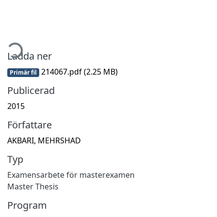
mtar...
Ladda ner
214067.pdf
(2.25 MB)
Primär fil
Publicerad
2015
Författare
AKBARI, MEHRSHAD
Typ
Examensarbete för masterexamen
Master Thesis
Program