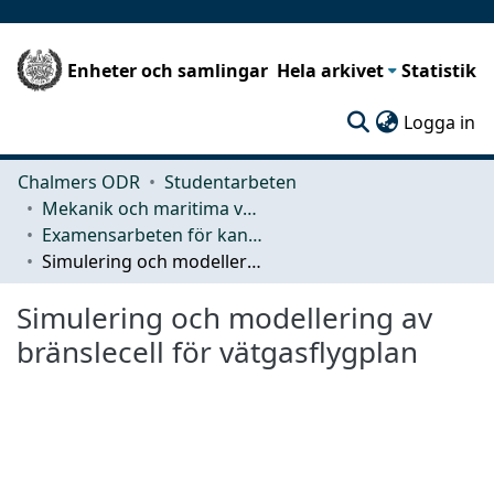
Enheter och samlingar
Hela arkivet
Statistik
(c
Logga in
Chalmers ODR
Studentarbeten
Mekanik och maritima vetenskaper (M2)
Examensarbeten för kandidatexamen
Simulering och modellering av bränslecell för vätgasflygplan
Simulering och modellering av
bränslecell för vätgasflygplan