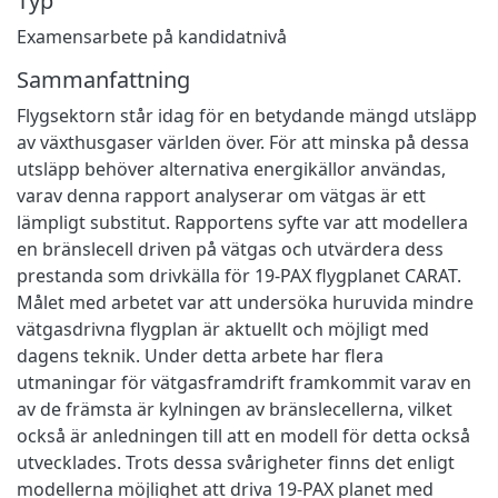
Typ
Examensarbete på kandidatnivå
Sammanfattning
Flygsektorn står idag för en betydande mängd utsläpp
av växthusgaser världen över. För att minska på dessa
utsläpp behöver alternativa energikällor användas,
varav denna rapport analyserar om vätgas är ett
lämpligt substitut. Rapportens syfte var att modellera
en bränslecell driven på vätgas och utvärdera dess
prestanda som drivkälla för 19-PAX flygplanet CARAT.
Målet med arbetet var att undersöka huruvida mindre
vätgasdrivna flygplan är aktuellt och möjligt med
dagens teknik. Under detta arbete har flera
utmaningar för vätgasframdrift framkommit varav en
av de främsta är kylningen av bränslecellerna, vilket
också är anledningen till att en modell för detta också
utvecklades. Trots dessa svårigheter finns det enligt
modellerna möjlighet att driva 19-PAX planet med