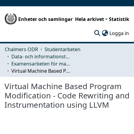
Enheter och samlingar
Hela arkivet
Statistik
(c
Logga in
Chalmers ODR
Studentarbeten
Data- och informationsteknik (CSE)
Examensarbeten för masterexamen
Virtual Machine Based Program Modification - Code Rewriting and Instrumentation using LLVM
Virtual Machine Based Program
Modification - Code Rewriting and
Instrumentation using LLVM