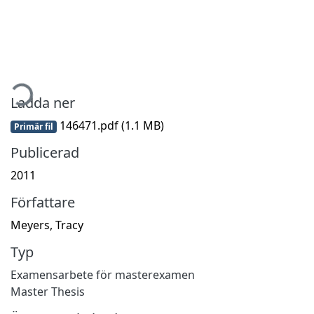
mtar...
Ladda ner
146471.pdf
(1.1 MB)
Primär fil
Publicerad
2011
Författare
Meyers, Tracy
Typ
Examensarbete för masterexamen
Master Thesis