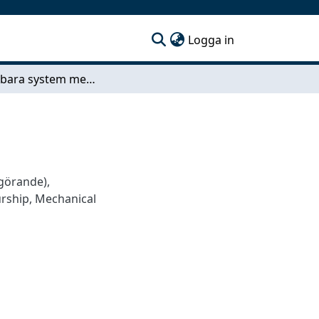
(current)
Logga in
Omställbara system med repeterbarhet
ggörande)
,
urship
,
Mechanical