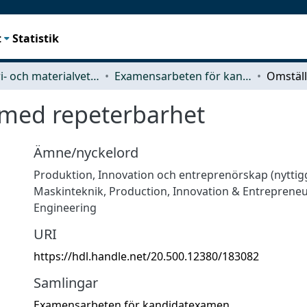
t
Statistik
Industri- och materialvetenskap (IMS)
Examensarbeten för kandidatexamen
 med repeterbarhet
Ämne/nyckelord
Produktion
,
Innovation och entreprenörskap (nytti
Maskinteknik
,
Production
,
Innovation & Entreprene
Engineering
URI
https://hdl.handle.net/20.500.12380/183082
Samlingar
Examensarbeten för kandidatexamen