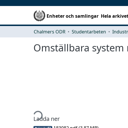
Enheter och samlingar
Hela arkive
Chalmers ODR
Studentarbeten
Omställbara system
Hämtar...
Ladda ner
183082.pdf
(3.87 MB)