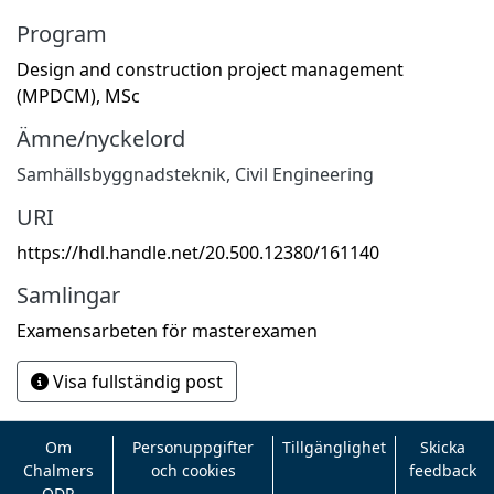
Program
Design and construction project management
(MPDCM), MSc
Ämne/nyckelord
Samhällsbyggnadsteknik
,
Civil Engineering
URI
https://hdl.handle.net/20.500.12380/161140
Samlingar
Examensarbeten för masterexamen
Visa fullständig post
Om
Personuppgifter
Tillgänglighet
Skicka
Chalmers
och cookies
feedback
ODR