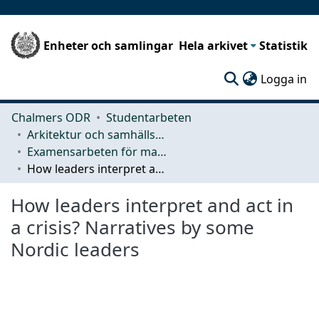
Enheter och samlingar
Hela arkivet
Statistik
(c
Logga in
Chalmers ODR
Studentarbeten
Arkitektur och samhällsbyggnadsteknik (ACE)
Examensarbeten för masterexamen
How leaders interpret and act in a crisis? Narratives by some Nordic leaders
How leaders interpret and act in
a crisis? Narratives by some
Nordic leaders