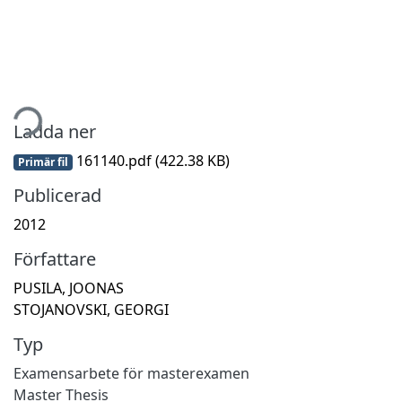
tar...
Ladda ner
161140.pdf
(422.38 KB)
Primär fil
Publicerad
2012
Författare
PUSILA, JOONAS
STOJANOVSKI, GEORGI
Typ
Examensarbete för masterexamen
Master Thesis