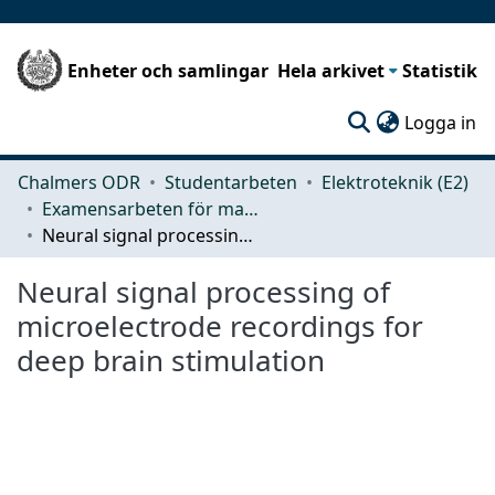
Enheter och samlingar
Hela arkivet
Statistik
(c
Logga in
Chalmers ODR
Studentarbeten
Elektroteknik (E2)
Examensarbeten för masterexamen
Neural signal processing of microelectrode recordings for deep brain stimulation
Neural signal processing of
microelectrode recordings for
deep brain stimulation