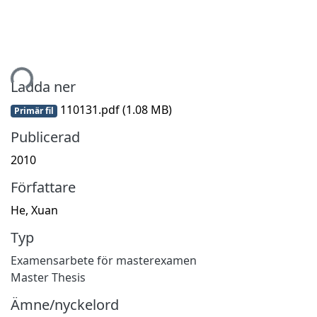
mtar...
Ladda ner
110131.pdf
(1.08 MB)
Primär fil
Publicerad
2010
Författare
He, Xuan
Typ
Examensarbete för masterexamen
Master Thesis
Ämne/nyckelord