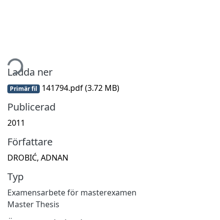
tar...
Ladda ner
141794.pdf
(3.72 MB)
Primär fil
Publicerad
2011
Författare
DROBIĆ, ADNAN
Typ
Examensarbete för masterexamen
Master Thesis