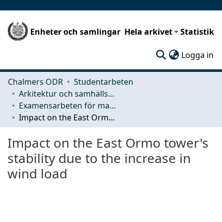
Enheter och samlingar
Hela arkivet
Statistik
(c
Logga in
Chalmers ODR
Studentarbeten
Arkitektur och samhällsbyggnadsteknik (ACE)
Examensarbeten för masterexamen
Impact on the East Ormo tower's stability due to the increase in wind load
Impact on the East Ormo tower's
stability due to the increase in
wind load