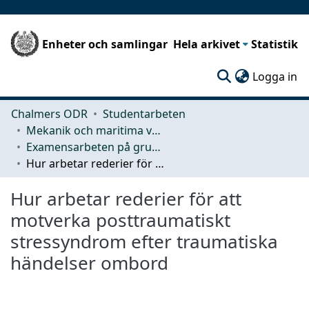
Enheter och samlingar
Hela arkivet
Statistik
(c
Logga in
Chalmers ODR
Studentarbeten
Mekanik och maritima vetenskaper (M2)
Examensarbeten på grundnivå
Hur arbetar rederier för att motverka posttraumatiskt stressyndrom efter traumatiska händelser ombord
Hur arbetar rederier för att
motverka posttraumatiskt
stressyndrom efter traumatiska
händelser ombord