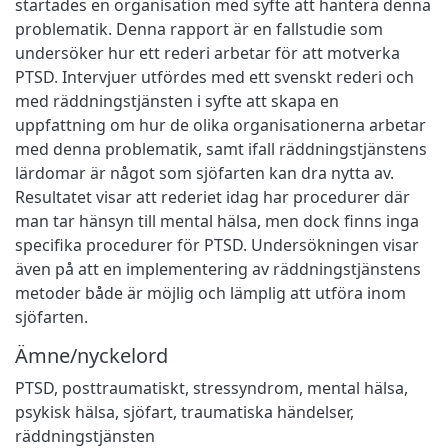
startades en organisation med syfte att hantera denna
problematik. Denna rapport är en fallstudie som
undersöker hur ett rederi arbetar för att motverka
PTSD. Intervjuer utfördes med ett svenskt rederi och
med räddningstjänsten i syfte att skapa en
uppfattning om hur de olika organisationerna arbetar
med denna problematik, samt ifall räddningstjänstens
lärdomar är något som sjöfarten kan dra nytta av.
Resultatet visar att rederiet idag har procedurer där
man tar hänsyn till mental hälsa, men dock finns inga
specifika procedurer för PTSD. Undersökningen visar
även på att en implementering av räddningstjänstens
metoder både är möjlig och lämplig att utföra inom
sjöfarten.
Ämne/nyckelord
PTSD
,
posttraumatiskt
,
stressyndrom
,
mental hälsa
,
psykisk hälsa
,
sjöfart
,
traumatiska händelser
,
räddningstjänsten