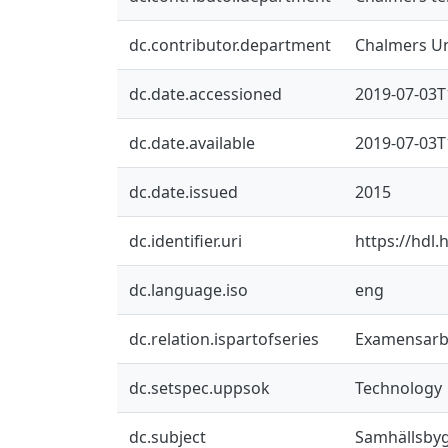
dc.contributor.department
Chalmers Un
dc.date.accessioned
2019-07-03T
dc.date.available
2019-07-03T
dc.date.issued
2015
dc.identifier.uri
https://hdl
dc.language.iso
eng
dc.relation.ispartofseries
Examensarbe
dc.setspec.uppsok
Technology
dc.subject
Samhällsby