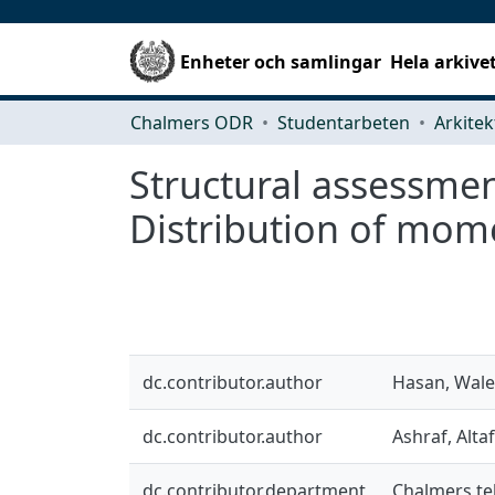
Enheter och samlingar
Hela arkive
Chalmers ODR
Studentarbeten
Structural assessmen
Distribution of mom
dc.contributor.author
Hasan, Wal
dc.contributor.author
Ashraf, Altaf
dc.contributor.department
Chalmers tek