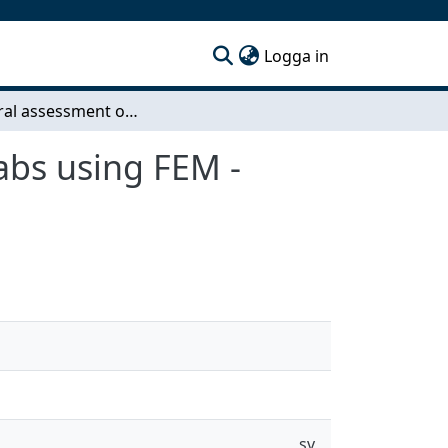
(current)
Logga in
Structural assessment of concrete bridge deck slabs using FEM - Distribution of moments and shear forces
abs using FEM -
sv