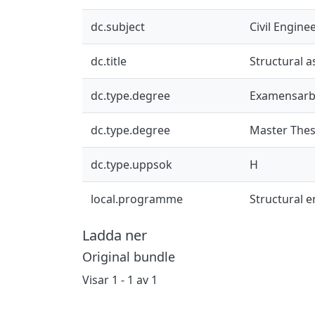
dc.subject
Civil Engine
dc.title
Structural 
dc.type.degree
Examensarb
dc.type.degree
Master Thes
dc.type.uppsok
H
local.programme
Structural 
Ladda ner
Original bundle
Visar
1 - 1 av 1