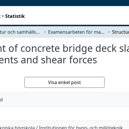
t
Statistik
Arkitektur och samhällsbyggnadsteknik (ACE)
Examensarbeten för masterexamen
t of concrete bridge deck sl
ents and shear forces
Visa enkel post
ed
niska högskola / Institutionen för bygg- och miljöteknik