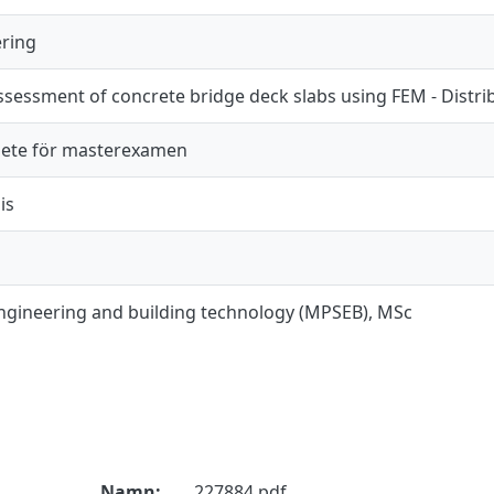
ering
assessment of concrete bridge deck slabs using FEM - Distr
ete för masterexamen
is
engineering and building technology (MPSEB), MSc
Namn:
227884.pdf