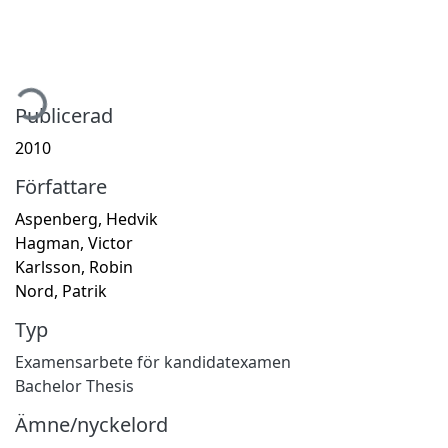
mtar...
Publicerad
2010
Författare
Aspenberg, Hedvik
Hagman, Victor
Karlsson, Robin
Nord, Patrik
Typ
Examensarbete för kandidatexamen
Bachelor Thesis
Ämne/nyckelord