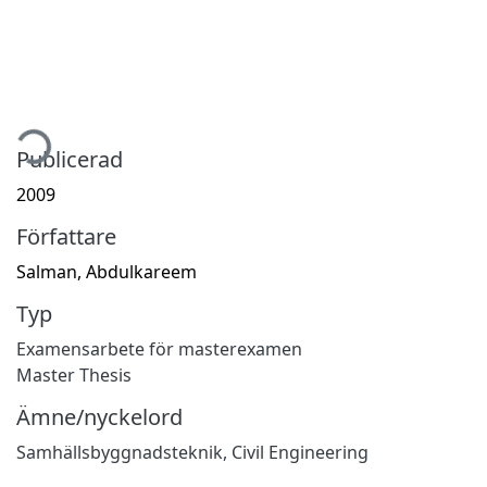
tar...
Publicerad
2009
Författare
Salman, Abdulkareem
Typ
Examensarbete för masterexamen
Master Thesis
Ämne/nyckelord
Samhällsbyggnadsteknik
,
Civil Engineering