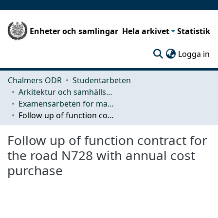
Enheter och samlingar
Hela arkivet
Statistik
(c
Logga in
Chalmers ODR
Studentarbeten
Arkitektur och samhällsbyggnadsteknik (ACE)
Examensarbeten för masterexamen
Follow up of function contract for the road N728 with annual cost purchase
Follow up of function contract for
the road N728 with annual cost
purchase