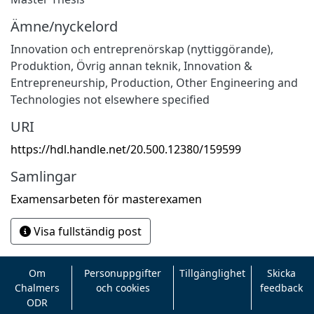
Ämne/nyckelord
Innovation och entreprenörskap (nyttiggörande)
,
Produktion
,
Övrig annan teknik
,
Innovation &
Entrepreneurship
,
Production
,
Other Engineering and
Technologies not elsewhere specified
URI
https://hdl.handle.net/20.500.12380/159599
Samlingar
Examensarbeten för masterexamen
Visa fullständig post
Om
Personuppgifter
Tillgänglighet
Skicka
Chalmers
och cookies
feedback
ODR