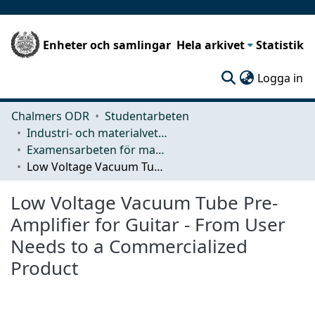
Enheter och samlingar
Hela arkivet
Statistik
(c
Logga in
Chalmers ODR
Studentarbeten
Industri- och materialvetenskap (IMS)
Examensarbeten för masterexamen
Low Voltage Vacuum Tube Pre-Amplifier for Guitar - From User Needs to a Commercialized Product
Low Voltage Vacuum Tube Pre-
Amplifier for Guitar - From User
Needs to a Commercialized
Product