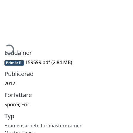
mtar...
Ladda ner
159599.pdf
(2.84 MB)
Primär fil
Publicerad
2012
Författare
Sporer, Eric
Typ
Examensarbete för masterexamen
Master Thesis