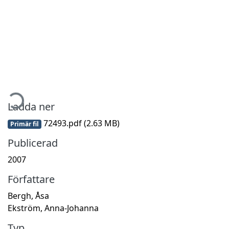
mtar...
Ladda ner
72493.pdf
(2.63 MB)
Primär fil
Publicerad
2007
Författare
Bergh, Åsa
Ekström, Anna-Johanna
Typ