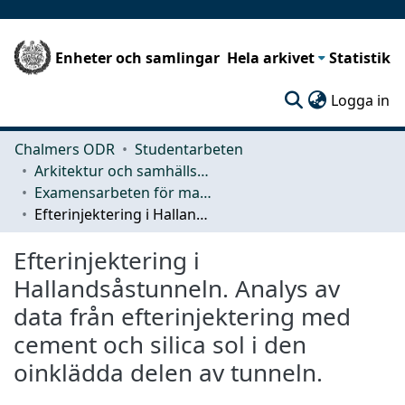
Enheter och samlingar
Hela arkivet
Statistik
(c
Logga in
Chalmers ODR
Studentarbeten
Arkitektur och samhällsbyggnadsteknik (ACE)
Examensarbeten för masterexamen
Efterinjektering i Hallandsåstunneln. Analys av data från efterinjektering med cement och silica sol i den oinklädda delen av tunneln.
Efterinjektering i
Hallandsåstunneln. Analys av
data från efterinjektering med
cement och silica sol i den
oinklädda delen av tunneln.