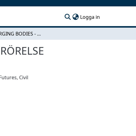
(current)
Logga in
SUBMERGING BODIES - EN STUDIE AV RUM FÖR RÖRELSE
 RÖRELSE
 Futures
,
Civil