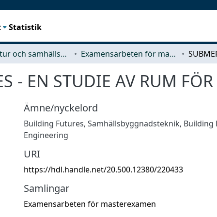
t
Statistik
Arkitektur och samhällsbyggnadsteknik (ACE)
Examensarbeten för masterexamen
 - EN STUDIE AV RUM FÖR
Ämne/nyckelord
Building Futures
,
Samhällsbyggnadsteknik
,
Building
Engineering
URI
https://hdl.handle.net/20.500.12380/220433
Samlingar
Examensarbeten för masterexamen