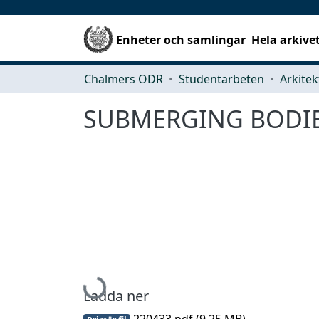
Enheter och samlingar
Hela arkive
Chalmers ODR
Studentarbeten
SUBMERGING BODIES
Hämtar...
Ladda ner
220433.pdf
(9.25 MB)