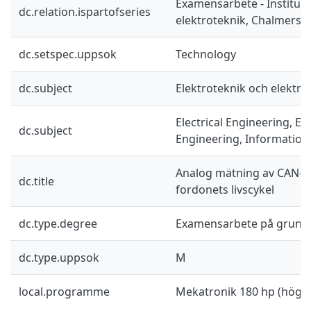
Examensarbete - Instituti
dc.relation.ispartofseries
elektroteknik, Chalmers 
dc.setspec.uppsok
Technology
dc.subject
Elektroteknik och elektro
Electrical Engineering, El
dc.subject
Engineering, Information
Analog mätning av CAN-si
dc.title
fordonets livscykel
dc.type.degree
Examensarbete på grund
dc.type.uppsok
M
local.programme
Mekatronik 180 hp (högsk