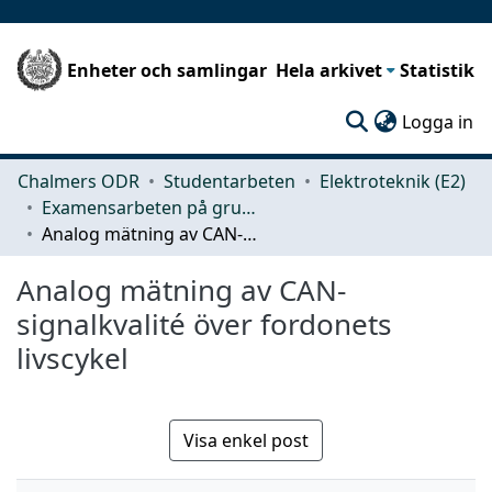
Enheter och samlingar
Hela arkivet
Statistik
(c
Logga in
Chalmers ODR
Studentarbeten
Elektroteknik (E2)
Examensarbeten på grundnivå
Analog mätning av CAN-signalkvalité över fordonets livscykel
Analog mätning av CAN-
signalkvalité över fordonets
livscykel
Visa enkel post