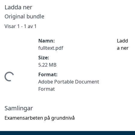
Ladda ner
Original bundle
Visar
1 - 1 av 1
Namn:
Ladd
fulltext.pdf
a ner
Size:
5.22 MB
Format:
Hämtar...
Adobe Portable Document
Format
Samlingar
Examensarbeten på grundnivå