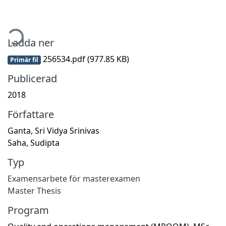
mtar...
Ladda ner
256534.pdf
(977.85 KB)
Primär fil
Publicerad
2018
Författare
Ganta, Sri Vidya Srinivas
Saha, Sudipta
Typ
Examensarbete för masterexamen
Master Thesis
Program