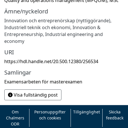
Quality and operations management (MPQOM), MSc
Ämne/nyckelord
Innovation och entreprenörskap (nyttiggörande)
,
Industriell teknik och ekonomi
,
Innovation &
Entrepreneurship
,
Industrial engineering and
economy
URI
https://hdl.handle.net/20.500.12380/256534
Samlingar
Examensarbeten för masterexamen
Visa fullständig post
Om
Personuppgifter
Tillgänglighet
Skicka
Chalmers
och cookies
feedback
ODR