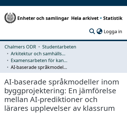
Enheter och samlingar
Hela arkivet
Statistik
(c
Logga in
Chalmers ODR
Studentarbeten
Arkitektur och samhällsbyggnadsteknik (ACE)
Examensarbeten för kandidatexamen
AI-baserade språkmodeller inom byggprojektering: En jämförelse mellan AI-prediktioner och lärares upplevelser av klassrum
AI-baserade språkmodeller inom
byggprojektering: En jämförelse
mellan AI-prediktioner och
lärares upplevelser av klassrum