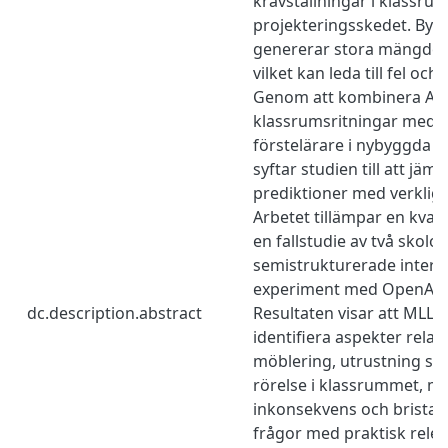
kravställningar i klassru
projekteringsskedet. By
genererar stora mängder
vilket kan leda till fel och 
Genom att kombinera AI-
klassrumsritningar med i
förstelärare i nybyggda s
syftar studien till att jämf
prediktioner med verklig
Arbetet tillämpar en kval
en fallstudie av två skolor,
semistrukturerade interv
experiment med OpenAIs
dc.description.abstract
Resultaten visar att MLLM 
identifiera aspekter relate
möblering, utrustning sa
rörelse i klassrummet, m
inkonsekvens och bristand
frågor med praktisk relev