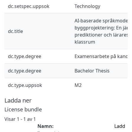
dc.setspec.uppsok
Technology
AI-baserade språkmodell
byggprojektering: En jämf
dc.title
prediktioner och lärares 
klassrum
dc.type.degree
Examensarbete på kandid
dc.type.degree
Bachelor Thesis
dc.type.uppsok
M2
Ladda ner
License bundle
Visar
1 - 1 av 1
Namn:
Ladd