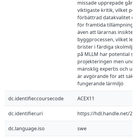
missade upprepade gånge
viktigaste kritik, vilket p
förbättrad datakvalitet o
för framtida tillämpning.
även att lärarnas insikter 
byggprocessen, vilket leder
brister i färdiga skolmiljö
på MLLM har potential so
projekteringen men under
mänsklig expertis och upp
är avgörande för att säke
fungerande lärmiljö
dc.identifier.coursecode
ACEX11
dc.identifier.uri
https://hdl.handle.net/2
dc.language.iso
swe