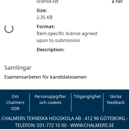
license.txt
a ner
Size:
2.35 KB
Format:
Hämtar...
Item-specific license agreed
upon to submission
Description:
Samlingar
Examensarbeten för kandidatexamen
Om
Personuppgifter
Tillgänglighet
Skicka
Chalmers
och cookies
feedback
ODR
CHALMERS TEKNISKA HÖGSKOLA AB - 412 96 GÖTEBORG -
TELEFON: 031-772 10 00 -
WWW.CHALMERS.SE