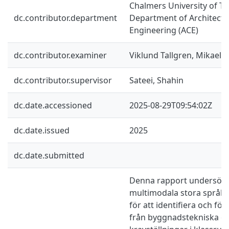
Chalmers University of Te
dc.contributor.department
Department of Architectur
Engineering (ACE)
dc.contributor.examiner
Viklund Tallgren, Mikael
dc.contributor.supervisor
Sateei, Shahin
dc.date.accessioned
2025-08-29T09:54:02Z
dc.date.issued
2025
dc.date.submitted
Denna rapport undersöke
multimodala stora språk
för att identifiera och för
från byggnadstekniska oc