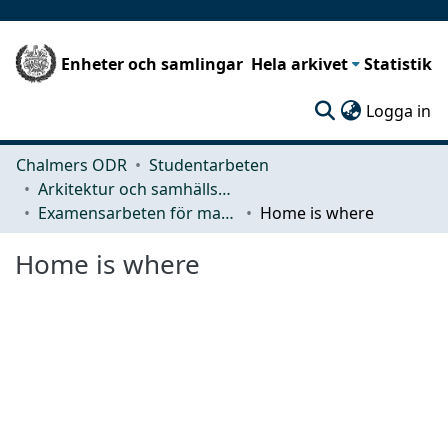
Enheter och samlingar
Hela arkivet
Statistik
(c
Logga in
Chalmers ODR
Studentarbeten
Arkitektur och samhällsbyggnadsteknik (ACE)
Examensarbeten för masterexamen
Home is where
Home is where