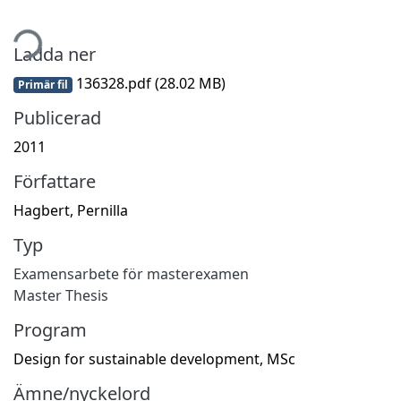
tar...
Ladda ner
136328.pdf
(28.02 MB)
Primär fil
Publicerad
2011
Författare
Hagbert, Pernilla
Typ
Examensarbete för masterexamen
Master Thesis
Program
Design for sustainable development, MSc
Ämne/nyckelord