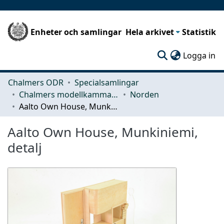
Enheter och samlingar
Hela arkivet
Statistik
(c
Logga in
Chalmers ODR
Specialsamlingar
Chalmers modellkammare
Norden
Aalto Own House, Munkiniemi, detalj
Aalto Own House, Munkiniemi,
detalj