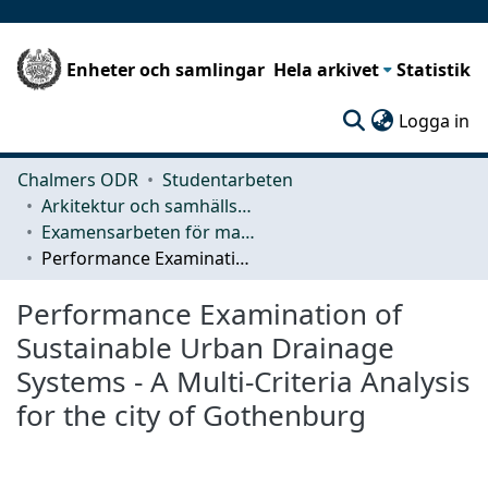
Enheter och samlingar
Hela arkivet
Statistik
(c
Logga in
Chalmers ODR
Studentarbeten
Arkitektur och samhällsbyggnadsteknik (ACE)
Examensarbeten för masterexamen
Performance Examination of Sustainable Urban Drainage Systems - A Multi-Criteria Analysis for the city of Gothenburg
Performance Examination of
Sustainable Urban Drainage
Systems - A Multi-Criteria Analysis
for the city of Gothenburg