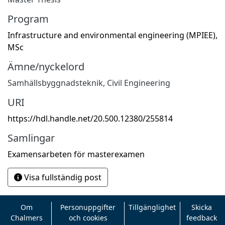
Program
Infrastructure and environmental engineering (MPIEE),
MSc
Ämne/nyckelord
Samhällsbyggnadsteknik
,
Civil Engineering
URI
https://hdl.handle.net/20.500.12380/255814
Samlingar
Examensarbeten för masterexamen
Visa fullständig post
Om
Personuppgifter
Tillgänglighet
Skicka
Chalmers
och cookies
feedback