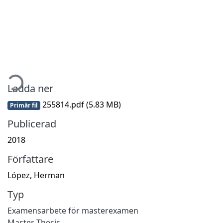
mtar...
Ladda ner
255814.pdf
(5.83 MB)
Primär fil
Publicerad
2018
Författare
López, Herman
Typ
Examensarbete för masterexamen
Master Thesis