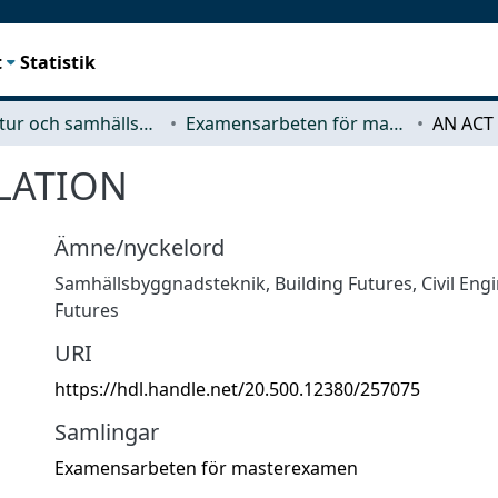
t
Statistik
Arkitektur och samhällsbyggnadsteknik (ACE)
Examensarbeten för masterexamen
LATION
Ämne/nyckelord
Samhällsbyggnadsteknik
,
Building Futures
,
Civil Eng
Futures
URI
https://hdl.handle.net/20.500.12380/257075
Samlingar
Examensarbeten för masterexamen