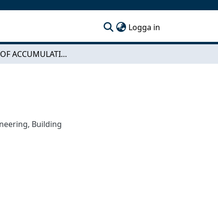
(current)
Logga in
AN ACT OF ACCUMULATION
ineering
,
Building