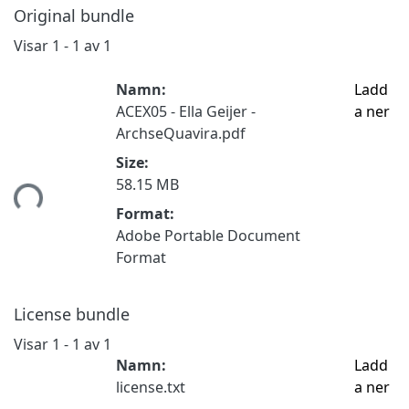
Original bundle
Visar
1 - 1 av 1
Namn:
Ladd
ACEX05 - Ella Geijer -
a ner
ArchseQuavira.pdf
Size:
58.15 MB
tar...
Format:
Adobe Portable Document
Format
License bundle
Visar
1 - 1 av 1
Namn:
Ladd
license.txt
a ner