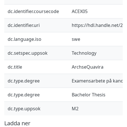
dc.identifier.coursecode
ACEX05
dc.identifier.uri
https://hdl.handle.net/2
dc.language.iso
swe
dc.setspec.uppsok
Technology
dc.title
ArchseQuavira
dc.type.degree
Examensarbete på kandid
dc.type.degree
Bachelor Thesis
dc.type.uppsok
M2
Ladda ner