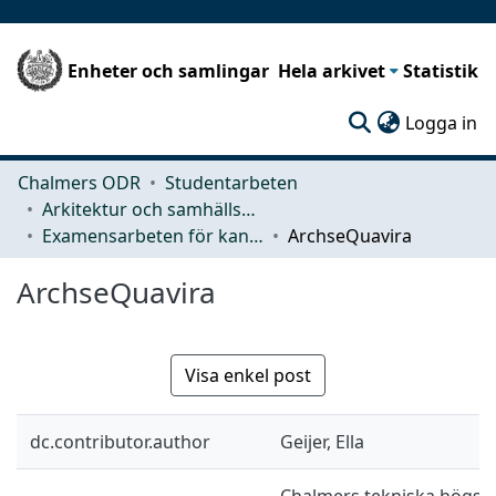
Enheter och samlingar
Hela arkivet
Statistik
(c
Logga in
Chalmers ODR
Studentarbeten
Arkitektur och samhällsbyggnadsteknik (ACE)
Examensarbeten för kandidatexamen
ArchseQuavira
ArchseQuavira
Visa enkel post
dc.contributor.author
Geijer, Ella
Chalmers tekniska högskol