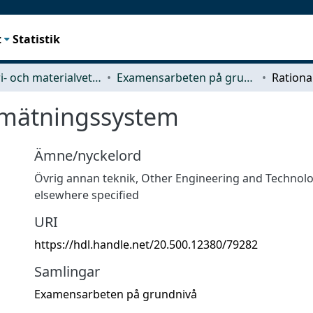
t
Statistik
Industri- och materialvetenskap (IMS)
Examensarbeten på grundnivå
inmätningssystem
Ämne/nyckelord
Övrig annan teknik
,
Other Engineering and Technolo
elsewhere specified
URI
https://hdl.handle.net/20.500.12380/79282
Samlingar
Examensarbeten på grundnivå