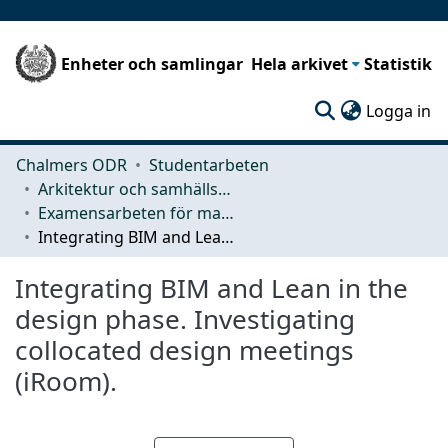
Enheter och samlingar
Hela arkivet
Statistik
(c
Logga in
Chalmers ODR
Studentarbeten
Arkitektur och samhällsbyggnadsteknik (ACE)
Examensarbeten för masterexamen
Integrating BIM and Lean in the design phase. Investigating collocated design meetings (iRoom).
Integrating BIM and Lean in the
design phase. Investigating
collocated design meetings
(iRoom).