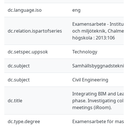
dc.language.iso
eng
Examensarbete - Instituti
dc.relation.ispartofseries
och miljöteknik, Chalmers
högskola : 2013:106
dc.setspec.uppsok
Technology
dc.subject
Samhällsbyggnadsteknik
dc.subject
Civil Engineering
Integrating BIM and Lean 
dc.title
phase. Investigating coll
meetings (iRoom).
dc.type.degree
Examensarbete för mast