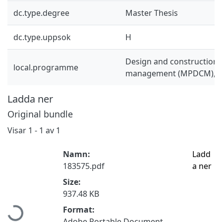
dc.type.degree
Master Thesis
dc.type.uppsok
H
Design and construction 
local.programme
management (MPDCM), 
Ladda ner
Original bundle
Visar
1 - 1 av 1
Namn:
Ladd
183575.pdf
a ner
Size:
Hämtar...
937.48 KB
Format:
Adobe Portable Document