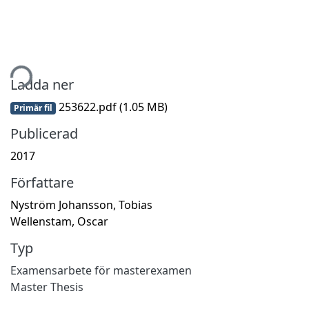
tar...
Ladda ner
253622.pdf
(1.05 MB)
Primär fil
Publicerad
2017
Författare
Nyström Johansson, Tobias
Wellenstam, Oscar
Typ
Examensarbete för masterexamen
Master Thesis