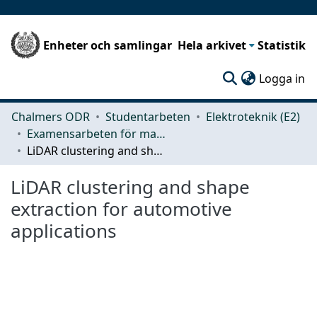
Enheter och samlingar
Hela arkivet
Statistik
(c
Logga in
Chalmers ODR
Studentarbeten
Elektroteknik (E2)
Examensarbeten för masterexamen
LiDAR clustering and shape extraction for automotive applications
LiDAR clustering and shape
extraction for automotive
applications