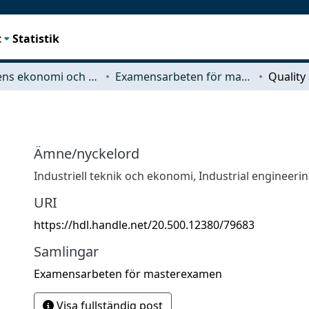
t
Statistik
Teknikens ekonomi och organisation
Examensarbeten för masterexamen
Quality
Ämne/nyckelord
Industriell teknik och ekonomi
,
Industrial engineer
URI
https://hdl.handle.net/20.500.12380/79683
Samlingar
Examensarbeten för masterexamen
Visa fullständig post