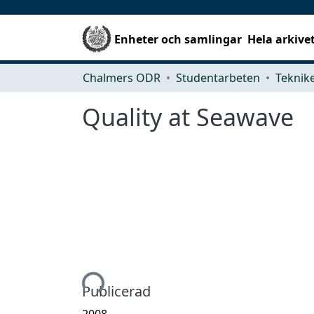
Enheter och samlingar
Hela arkive
Chalmers ODR
Studentarbeten
Quality at Seawave
Hämtar...
Publicerad
2008