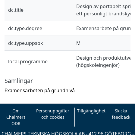
Design av portabelt sprin
dc.title
ett personligt brandskyd
dc.type.degree
Examensarbete på grund
dc.type.uppsok
M
Design och produktutveck
local.programme
(högskoleingenjör)
Samlingar
Examensarbeten på grundnivå
Om
Personuppgifter
Tillgänglighet
Skicka
Chalmers
och cookies
feedback
ODR
CHALMERS TEKNISKA HÖGSKOLA AB - 412 96 GÖTEBORG -