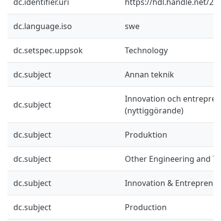
dc.identifier.uri
https://hdl.handle.net/2
dc.language.iso
swe
dc.setspec.uppsok
Technology
dc.subject
Annan teknik
Innovation och entrepre
dc.subject
(nyttiggörande)
dc.subject
Produktion
dc.subject
Other Engineering and T
dc.subject
Innovation & Entreprene
dc.subject
Production