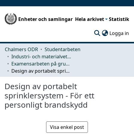
Enheter och samlingar
Hela arkivet
Statistik
(c
Logga in
Chalmers ODR
Studentarbeten
Industri- och materialvetenskap (IMS)
Examensarbeten på grundnivå
Design av portabelt sprinklersystem - För ett personligt brandskydd
Design av portabelt
sprinklersystem - För ett
personligt brandskydd
Visa enkel post