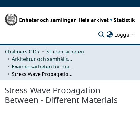
Enheter och samlingar
Hela arkivet
Statistik
(c
Logga in
Chalmers ODR
Studentarbeten
Arkitektur och samhällsbyggnadsteknik (ACE)
Examensarbeten för masterexamen
Stress Wave Propagation Between - Different Materials
Stress Wave Propagation
Between - Different Materials