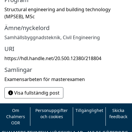
Structural engineering and building technology
(MPSEB), MSc
Ämne/nyckelord
Samhällsbyggnadsteknik
,
Civil Engineering
URI
https://hdl.handle.net/20.500.12380/218804
Samlingar
Examensarbeten för masterexamen
Visa fullständig post
Om
Personuppgifter
Tillgänglighet
Skicka
Chalmers
och cookies
feedback
ODR