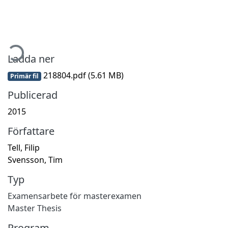
mtar...
Ladda ner
218804.pdf
(5.61 MB)
Primär fil
Publicerad
2015
Författare
Tell, Filip
Svensson, Tim
Typ
Examensarbete för masterexamen
Master Thesis
Program