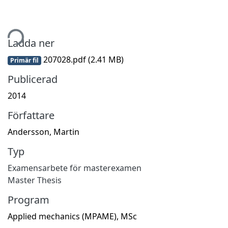
tar...
Ladda ner
207028.pdf
(2.41 MB)
Primär fil
Publicerad
2014
Författare
Andersson, Martin
Typ
Examensarbete för masterexamen
Master Thesis
Program
Applied mechanics (MPAME), MSc