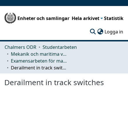
Enheter och samlingar
Hela arkivet
Statistik
(c
Logga in
Chalmers ODR
Studentarbeten
Mekanik och maritima vetenskaper (M2)
Examensarbeten för masterexamen
Derailment in track switches
Derailment in track switches