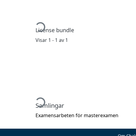
Hämtar...
License bundle
Visar
1 - 1 av 1
Hämtar...
Samlingar
Examensarbeten för masterexamen
Om Chal