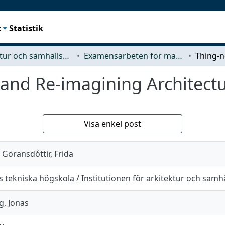
t
Statistik
Arkitektur och samhällsbyggnadsteknik (ACE)
Examensarbeten för masterexamen
and Re-imagining Architectu
Visa enkel post
 Göransdóttir, Frida
 tekniska högskola / Institutionen för arkitektur och sam
, Jonas