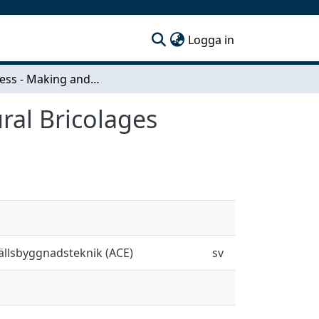
(current)
Logga in
Thing-ness - Making and Re-imagining Architectural Bricolages
ral Bricolages
hällsbyggnadsteknik (ACE)
sv