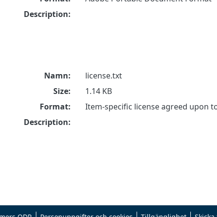
Description:
Namn:
license.txt
Size:
1.14 KB
Format:
Item-specific license agreed upon 
Description:
mers ODR
Personuppgifter och cookies
Tillgänglighet
Skicka