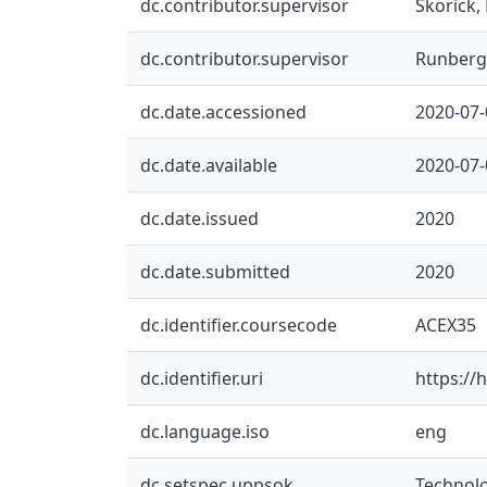
dc.contributor.supervisor
Skorick,
dc.contributor.supervisor
Runberge
dc.date.accessioned
2020-07-
dc.date.available
2020-07-
dc.date.issued
2020
dc.date.submitted
2020
dc.identifier.coursecode
ACEX35
dc.identifier.uri
https://
dc.language.iso
eng
dc.setspec.uppsok
Technol