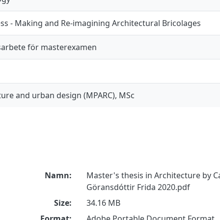
ss - Making and Re-imagining Architectural Bricolages
arbete för masterexamen
ture and urban design (MPARC), MSc
Namn:
Master's thesis in Architecture by C
Göransdóttir Frida 2020.pdf
Size:
34.16 MB
Format:
Adobe Portable Document Format