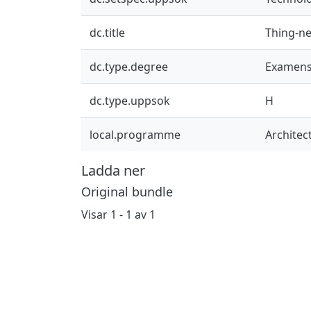
dc.title
Thing-ne
dc.type.degree
Examens
dc.type.uppsok
H
local.programme
Architec
Ladda ner
Original bundle
Visar
1 - 1 av 1