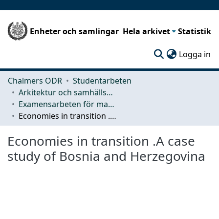
Enheter och samlingar
Hela arkivet
Statistik
(c
Logga in
Chalmers ODR
Studentarbeten
Arkitektur och samhällsbyggnadsteknik (ACE)
Examensarbeten för masterexamen
Economies in transition .A case study of Bosnia and Herzegovina
Economies in transition .A case
study of Bosnia and Herzegovina