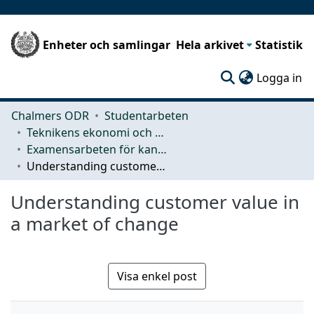
Enheter och samlingar
Hela arkivet
Statistik
(c
Logga in
Chalmers ODR
Studentarbeten
Teknikens ekonomi och organisation
Examensarbeten för kandidatexamen
Understanding customer value in a market of change
Understanding customer value in
a market of change
Visa enkel post