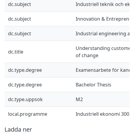
dc.subject
Industriell teknik och ek
dc.subject
Innovation & Entreprene
dc.subject
Industrial engineering a
Understanding customer 
dc.title
of change
dc.type.degree
Examensarbete för kand
dc.type.degree
Bachelor Thesis
dc.type.uppsok
M2
local.programme
Industriell ekonomi 300 hp
Ladda ner