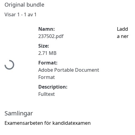
Original bundle
Visar
1 - 1 av 1
Namn:
Ladd
237502.pdf
a ner
Size:
Hämtar...
2.71 MB
Format:
Adobe Portable Document
Format
Description:
Fulltext
Samlingar
Examensarbeten för kandidatexamen