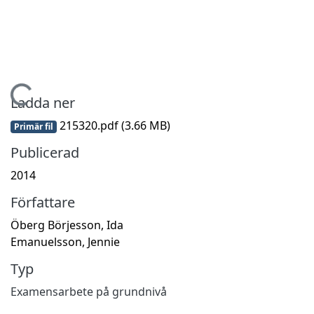
ämtar...
Ladda ner
215320.pdf
(3.66 MB)
Primär fil
Publicerad
2014
Författare
Öberg Börjesson, Ida
Emanuelsson, Jennie
Typ
Examensarbete på grundnivå