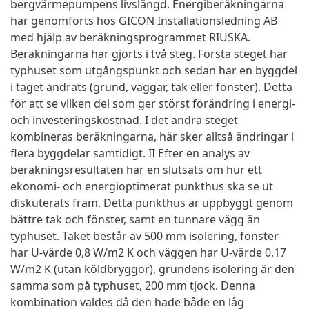
bergvärmepumpens livslängd. Energiberäkningarna
har genomförts hos GICON Installationsledning AB
med hjälp av beräkningsprogrammet RIUSKA.
Beräkningarna har gjorts i två steg. Första steget har
typhuset som utgångspunkt och sedan har en byggdel
i taget ändrats (grund, väggar, tak eller fönster). Detta
för att se vilken del som ger störst förändring i energi-
och investeringskostnad. I det andra steget
kombineras beräkningarna, här sker alltså ändringar i
flera byggdelar samtidigt. II Efter en analys av
beräkningsresultaten har en slutsats om hur ett
ekonomi- och energioptimerat punkthus ska se ut
diskuterats fram. Detta punkthus är uppbyggt genom
bättre tak och fönster, samt en tunnare vägg än
typhuset. Taket består av 500 mm isolering, fönster
har U-värde 0,8 W/m2 K och väggen har U-värde 0,17
W/m2 K (utan köldbryggor), grundens isolering är den
samma som på typhuset, 200 mm tjock. Denna
kombination valdes då den hade både en låg