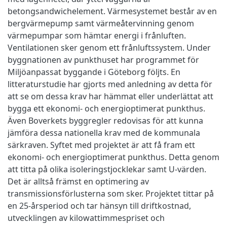
betongsandwichelement. Värmesystemet består av en
bergvärmepump samt värmeåtervinning genom
värmepumpar som hämtar energi i frånluften.
Ventilationen sker genom ett frånluftssystem. Under
byggnationen av punkthuset har programmet för
Miljöanpassat byggande i Göteborg följts. En
litteraturstudie har gjorts med anledning av detta för
att se om dessa krav har hämmat eller underlättat att
bygga ett ekonomi- och energioptimerat punkthus.
Även Boverkets byggregler redovisas för att kunna
jämföra dessa nationella krav med de kommunala
särkraven. Syftet med projektet är att få fram ett
ekonomi- och energioptimerat punkthus. Detta genom
att titta på olika isoleringstjocklekar samt U-värden.
Det är alltså främst en optimering av
transmissionsförlusterna som sker. Projektet tittar på
en 25-årsperiod och tar hänsyn till driftkostnad,
utvecklingen av kilowattimmespriset och