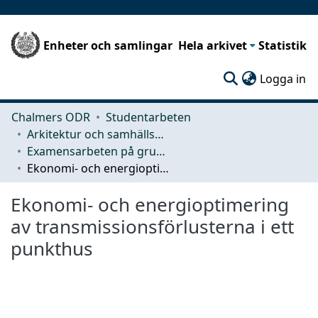
Enheter och samlingar
Hela arkivet
Statistik
(c
Logga in
Chalmers ODR
Studentarbeten
Arkitektur och samhällsbyggnadsteknik (ACE)
Examensarbeten på grundnivå
Ekonomi- och energioptimering av transmissionsförlusterna i ett punkthus
Ekonomi- och energioptimering
av transmissionsförlusterna i ett
punkthus