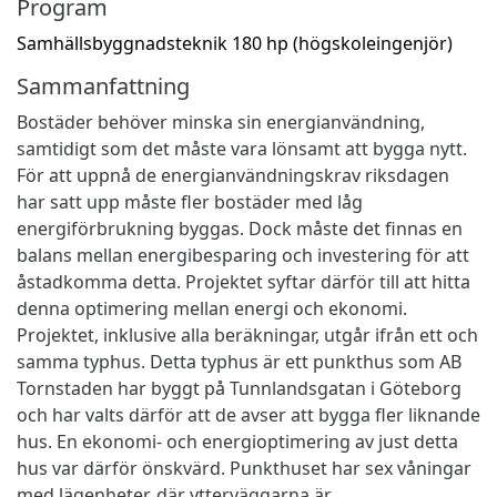
Program
Samhällsbyggnadsteknik 180 hp (högskoleingenjör)
Sammanfattning
Bostäder behöver minska sin energianvändning,
samtidigt som det måste vara lönsamt att bygga nytt.
För att uppnå de energianvändningskrav riksdagen
har satt upp måste fler bostäder med låg
energiförbrukning byggas. Dock måste det finnas en
balans mellan energibesparing och investering för att
åstadkomma detta. Projektet syftar därför till att hitta
denna optimering mellan energi och ekonomi.
Projektet, inklusive alla beräkningar, utgår ifrån ett och
samma typhus. Detta typhus är ett punkthus som AB
Tornstaden har byggt på Tunnlandsgatan i Göteborg
och har valts därför att de avser att bygga fler liknande
hus. En ekonomi- och energioptimering av just detta
hus var därför önskvärd. Punkthuset har sex våningar
med lägenheter, där ytterväggarna är