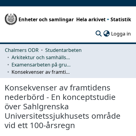
Enheter och samlingar
Hela arkivet
Statistik
(c
Logga in
Chalmers ODR
Studentarbeten
Arkitektur och samhällsbyggnadsteknik (ACE)
Examensarbeten på grundnivå
Konsekvenser av framtidens nederbörd - En konceptstudie över Sahlgrenska Universitetssjukhusets område vid ett 100-årsregn
Konsekvenser av framtidens
nederbörd - En konceptstudie
över Sahlgrenska
Universitetssjukhusets område
vid ett 100-årsregn