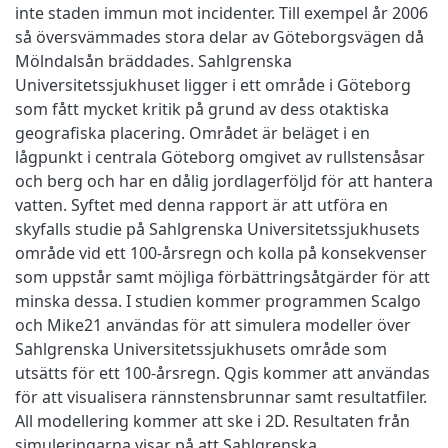
inte staden immun mot incidenter. Till exempel år 2006
så översvämmades stora delar av Göteborgsvägen då
Mölndalsån bräddades. Sahlgrenska
Universitetssjukhuset ligger i ett område i Göteborg
som fått mycket kritik på grund av dess otaktiska
geografiska placering. Området är beläget i en
lågpunkt i centrala Göteborg omgivet av rullstensåsar
och berg och har en dålig jordlagerföljd för att hantera
vatten. Syftet med denna rapport är att utföra en
skyfalls studie på Sahlgrenska Universitetssjukhusets
område vid ett 100-årsregn och kolla på konsekvenser
som uppstår samt möjliga förbättringsåtgärder för att
minska dessa. I studien kommer programmen Scalgo
och Mike21 användas för att simulera modeller över
Sahlgrenska Universitetssjukhusets område som
utsätts för ett 100-årsregn. Qgis kommer att användas
för att visualisera rännstensbrunnar samt resultatfiler.
All modellering kommer att ske i 2D. Resultaten från
simuleringarna visar på att Sahlgrenska