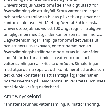
Universitetssjukhusets område är väldigt utsatt för
översvämning vid ett skyfall. Stora vattensamlingar
och breda vattenflöden bildas på kritiska platser och
runtom sjukhuset. Att få ett opåverkat Sahlgrenska
Universitetssjukhus vid ett 100 årigt regn är troligtvis
omöjligt men med åtgärder kan bristerna minimeras.
Dagvattenlösningar lämpliga för området valdes ut
och ett flertal svackdiken, en torr damm och en
översvämningsbarriär har modellerats in i området
som åtgärder för att minska vatten-djupen och
vattensamlingarna i kritiska områden. Simuleringar
med åtgärderna separat och kombinerat utfördes och
det kunde konstateras att samtliga åtgärder har en
positiv inverkan på Sahlgrenska Universitetssjukhusets
område vid kraftig nederbörd.
Ämne/nyckelord
rännstensbrunnar
,
vattensamling
,
Klimatförändring
,