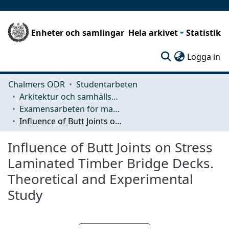
Enheter och samlingar
Hela arkivet
Statistik
(c
Logga in
Chalmers ODR
Studentarbeten
Arkitektur och samhällsbyggnadsteknik (ACE)
Examensarbeten för masterexamen
Influence of Butt Joints on Stress Laminated Timber Bridge Decks. Theoretical and Experimental Study
Influence of Butt Joints on Stress
Laminated Timber Bridge Decks.
Theoretical and Experimental
Study