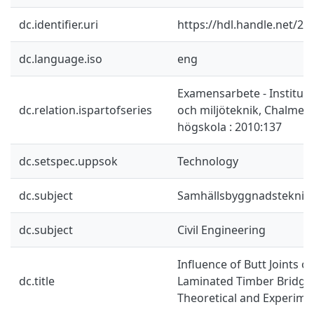
dc.identifier.uri
https://hdl.handle.net/2
dc.language.iso
eng
Examensarbete - Instituti
dc.relation.ispartofseries
och miljöteknik, Chalmers
högskola : 2010:137
dc.setspec.uppsok
Technology
dc.subject
Samhällsbyggnadsteknik
dc.subject
Civil Engineering
Influence of Butt Joints o
dc.title
Laminated Timber Bridge
Theoretical and Experime