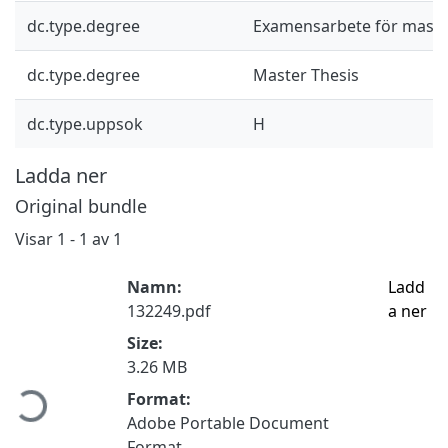
dc.type.degree
Examensarbete för mast
dc.type.degree
Master Thesis
dc.type.uppsok
H
Ladda ner
Original bundle
Visar
1 - 1 av 1
Namn:
Ladd
132249.pdf
a ner
Size:
Hämtar...
3.26 MB
Format:
Adobe Portable Document
Format